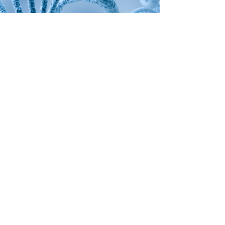
公司重要声明
公司重要声明
刘玮教授在荣格会议上谈皮肤微生态与海洋微生物发酵产品的应用
中国医师协会皮肤科分会副会长 刘玮 教授在荣格会
议上谈皮肤微生态与海洋微生物发酵产品的应用
新型发酵β-葡聚糖对皮肤屏障的调控作用及其应用
杜彦军、杜志云在2020第四届中国化妆品（白云美
湾）国际高峰论坛上的精彩分享
Copyright@大想生物
蜀ICP备15031414号